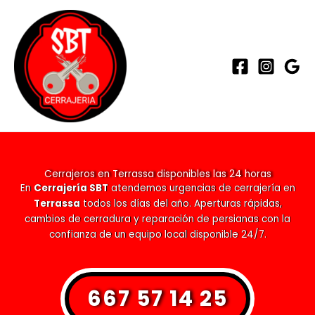
Ir
al
contenido
Cerrajeros en Terrassa disponibles las 24 horas
En
Cerrajería SBT
atendemos urgencias de cerrajería en
Terrassa
todos los días del año. Aperturas rápidas,
cambios de cerradura y reparación de persianas con la
confianza de un equipo local disponible 24/7.
667 57 14 25